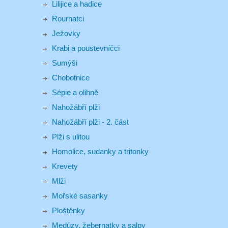
Lilijice a hadice
Rournatci
Ježovky
Krabi a poustevníčci
Sumýši
Chobotnice
Sépie a olihně
Nahožábří plži
Nahožábří plži - 2. část
Plži s ulitou
Homolice, sudanky a tritonky
Krevety
Mlži
Mořské sasanky
Ploštěnky
Medúzy, žebernatky a salpy