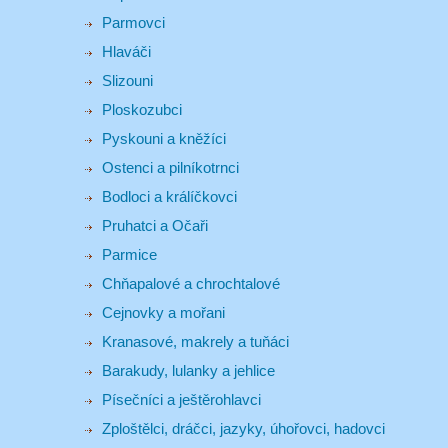
Parmovci
Hlaváči
Slizouni
Ploskozubci
Pyskouni a kněžíci
Ostenci a pilníkotrnci
Bodloci a králíčkovci
Pruhatci a Očaři
Parmice
Chňapalové a chrochtalové
Cejnovky a mořani
Kranasové, makrely a tuňáci
Barakudy, lulanky a jehlice
Písečníci a ještěrohlavci
Zploštělci, dráčci, jazyky, úhořovci, hadovci