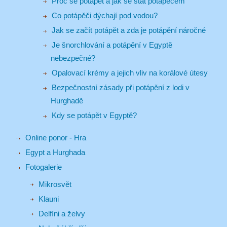
Proč se potápět a jak se stát potápěčem
Co potápěči dýchají pod vodou?
Jak se začít potápět a zda je potápění náročné
Je šnorchlování a potápění v Egyptě
nebezpečné?
Opalovací krémy a jejich vliv na korálové útesy
Bezpečnostní zásady při potápění z lodi v
Hurghadě
Kdy se potápět v Egyptě?
Online ponor - Hra
Egypt a Hurghada
Fotogalerie
Mikrosvět
Klauni
Delfíni a želvy