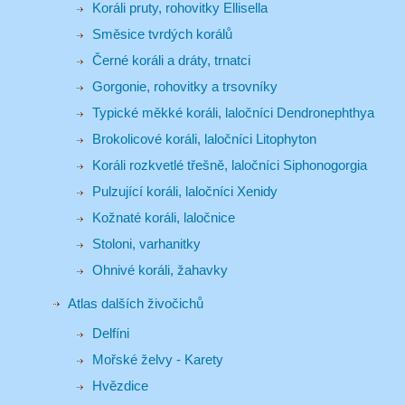
Koráli pruty, rohovitky Ellisella
Směsice tvrdých korálů
Černé koráli a dráty, trnatci
Gorgonie, rohovitky a trsovníky
Typické měkké koráli, laločníci Dendronephthya
Brokolicové koráli, laločníci Litophyton
Koráli rozkvetlé třešně, laločníci Siphonogorgia
Pulzující koráli, laločníci Xenidy
Kožnaté koráli, laločnice
Stoloni, varhanitky
Ohnivé koráli, žahavky
Atlas dalších živočichů
Delfíni
Mořské želvy - Karety
Hvězdice