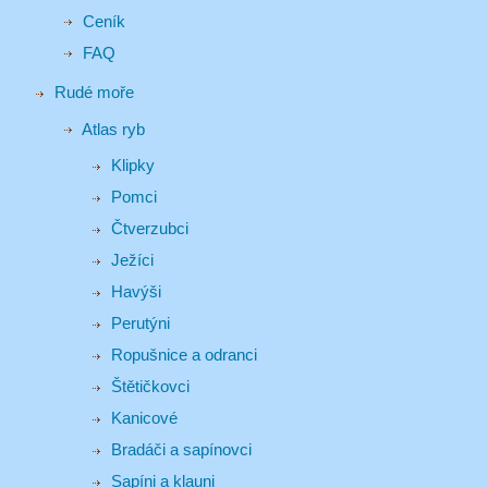
Ceník
FAQ
Rudé moře
Atlas ryb
Klipky
Pomci
Čtverzubci
Ježíci
Havýši
Perutýni
Ropušnice a odranci
Štětičkovci
Kanicové
Bradáči a sapínovci
Sapíni a klauni