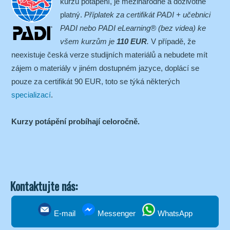
kurzu potápění, je mezinárodně a doživotně
platný.
Příplatek za certifikát PADI + učebnici
PADI nebo PADI eLearning® (bez videa) ke
všem kurzům je
110 EUR
.
V případě, že
neexistuje česká verze studijních materiálů a nebudete mít
zájem o materiály v jiném dostupném jazyce, doplácí se
pouze za certifikát 90 EUR, toto se týká některých
specializací
.
Kurzy potápění probíhají celoročně.
Kontaktujte nás:
E-mail
Messenger
WhatsApp