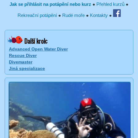
Jak se přihlásit na potápění nebo kurz
●
Přehled kurzů
●
Rekreační potápění
●
Rudé moře
●
Kontakty
●
Další krok:
Advanced Open Water Diver
Rescue Diver
Divemaster
Jiná specializace