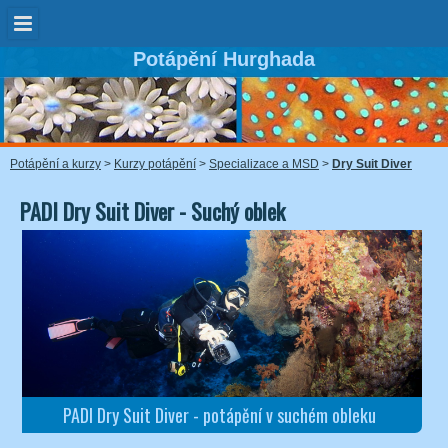
Potápění Hurghada
Potápění a kurzy
>
Kurzy potápění
>
Specializace a MSD
>
Dry Suit Diver
PADI Dry Suit Diver - Suchý oblek
PADI Dry Suit Diver - potápění v suchém obleku