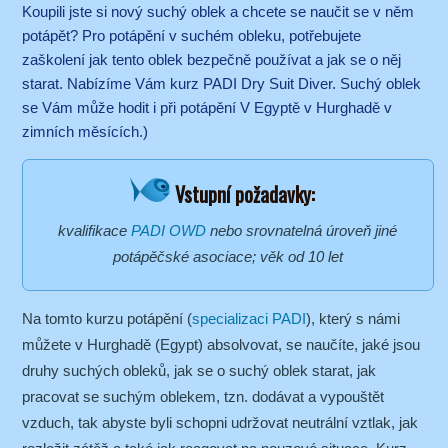
Koupili jste si nový suchý oblek a chcete se naučit se v něm
potápět? Pro potápění v suchém obleku, potřebujete
zaškolení jak tento oblek bezpečně používat a jak se o něj
starat. Nabízíme Vám kurz PADI Dry Suit Diver. Suchý oblek
se Vám může hodit i při potápění V Egyptě v Hurghadě v
zimních měsících.)
Vstupní požadavky:
kvalifikace
PADI OWD
nebo srovnatelná úroveň jiné
potápěčské asociace; věk od 10 let
Na tomto kurzu potápění (
specializaci PADI
), který s námi
můžete v Hurghadě (Egypt) absolvovat, se naučíte, jaké jsou
druhy suchých obleků, jak se o suchý oblek starat, jak
pracovat se suchým oblekem, tzn. dodávat a vypouštět
vzduch, tak abyste byli schopni udržovat neutrální vztlak, jak