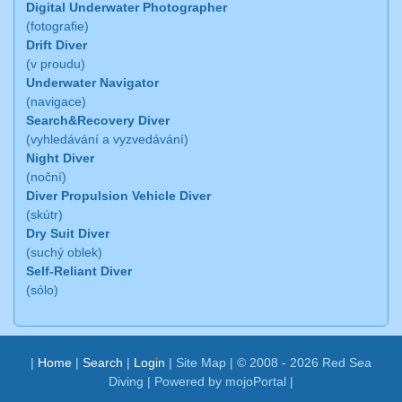
Digital Underwater Photographer
(fotografie)
Drift Diver
(v proudu)
Underwater Navigator
(navigace)
Search&Recovery Diver
(vyhledávání a vyzvedávání)
Night Diver
(noční)
Diver Propulsion Vehicle Diver
(skútr)
Dry Suit Diver
(suchý oblek)
Self-Reliant Diver
(sólo)
|
Home
|
Search
|
Login
|
Site Map
| © 2008 - 2026 Red Sea
Diving |
Powered by mojoPortal
|