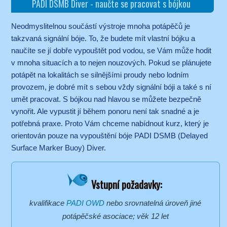
PADI DSMB Diver - naučte se pracovat s bójkou
Neodmyslitelnou součástí výstroje mnoha potápěčů je
takzvaná signální bóje. To, že budete mít vlastní bójku a
naučíte se jí dobře vypouštět pod vodou, se Vám může hodit
v mnoha situacích a to nejen nouzových. Pokud se plánujete
potápět na lokalitách se silnějšími proudy nebo lodním
provozem, je dobré mít s sebou vždy signální bóji a také s ní
umět pracovat. S bójkou nad hlavou se můžete bezpečně
vynořit. Ale vypustit jí během ponoru není tak snadné a je
potřebná praxe. Proto Vám chceme nabídnout kurz, který je
orientován pouze na vypouštění bóje PADI DSMB (Delayed
Surface Marker Buoy) Diver.
Vstupní požadavky:
kvalifikace
PADI OWD
nebo srovnatelná úroveň jiné
potápěčské asociace; věk 12 let