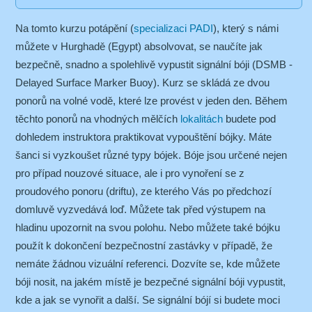
Na tomto kurzu potápění (
specializaci PADI
), který s námi
můžete v Hurghadě (Egypt) absolvovat, se naučíte jak
bezpečně, snadno a spolehlivě vypustit signální bóji (DSMB -
Delayed Surface Marker Buoy). Kurz se skládá ze dvou
ponorů na volné vodě, které lze provést v jeden den. Během
těchto ponorů na vhodných mělčích
lokalitách
budete pod
dohledem instruktora praktikovat vypouštění bójky. Máte
šanci si vyzkoušet různé typy bójek. Bóje jsou určené nejen
pro případ nouzové situace, ale i pro vynoření se z
proudového ponoru (driftu), ze kterého Vás po předchozí
domluvě vyzvedává loď. Můžete tak před výstupem na
hladinu upozornit na svou polohu. Nebo můžete také bójku
použít k dokončení bezpečnostní zastávky v případě, že
nemáte žádnou vizuální referenci. Dozvíte se, kde můžete
bóji nosit, na jakém místě je bezpečné signální bóji vypustit,
kde a jak se vynořit a další. Se signální bójí si budete moci