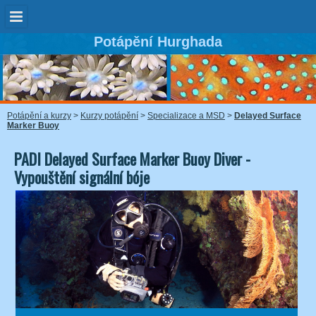
Potápění Hurghada
Potápění a kurzy
>
Kurzy potápění
>
Specializace a MSD
>
Delayed Surface
Marker Buoy
PADI Delayed Surface Marker Buoy Diver -
Vypouštění signální bóje