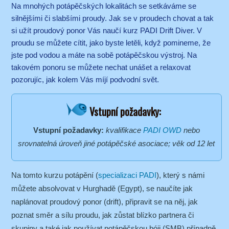
Na mnohých potápěčských lokalitách se setkáváme se
silnějšími či slabšími proudy. Jak se v proudech chovat a tak
si užít proudový ponor Vás naučí kurz PADI Drift Diver. V
proudu se můžete cítit, jako byste letěli, když pomineme, že
jste pod vodou a máte na sobě potápěčskou výstroj. Na
takovém ponoru se můžete nechat unášet a relaxovat
pozorujíc, jak kolem Vás míjí podvodní svět.
Vstupní požadavky:
Vstupní požadavky:
kvalifikace
PADI OWD
nebo
srovnatelná úroveň jiné potápěčské asociace; věk od 12 let
Na tomto kurzu potápění (
specializaci PADI
), který s námi
můžete absolvovat v Hurghadě (Egypt), se naučíte jak
naplánovat proudový ponor (drift), připravit se na něj, jak
poznat směr a sílu proudu, jak zůstat blízko partnera či
skupiny a také jak používat potápěčskou bóji (SMB) případně