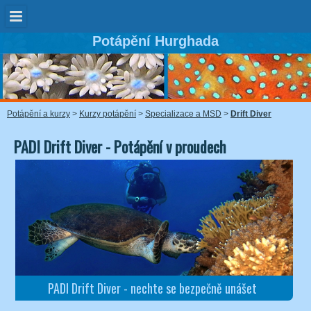
Potápění Hurghada
Potápění a kurzy
>
Kurzy potápění
>
Specializace a MSD
>
Drift Diver
PADI Drift Diver - Potápění v proudech
PADI Drift Diver - nechte se bezpečně unášet