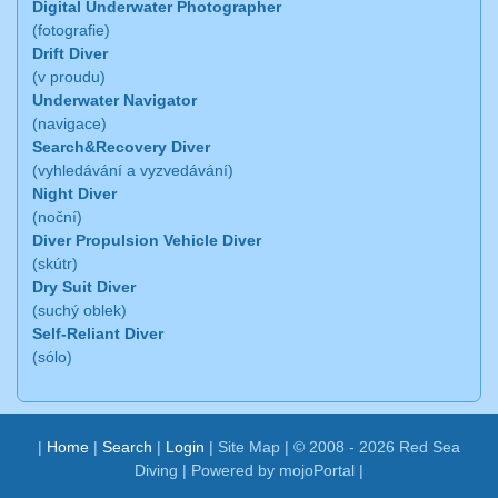
Digital Underwater Photographer
(fotografie)
Drift Diver
(v proudu)
Underwater Navigator
(navigace)
Search&Recovery Diver
(vyhledávání a vyzvedávání)
Night Diver
(noční)
Diver Propulsion Vehicle Diver
(skútr)
Dry Suit Diver
(suchý oblek)
Self-Reliant Diver
(sólo)
|
Home
|
Search
|
Login
|
Site Map
| © 2008 - 2026 Red Sea
Diving |
Powered by mojoPortal
|