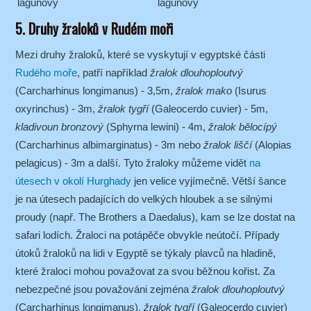
lagunový
lagunový
5. Druhy žraloků v Rudém moři
Mezi druhy žraloků, které se vyskytují v egyptské části
Rudého moře
, patří například
žralok dlouhoploutvý
(Carcharhinus longimanus) - 3,5m,
žralok mako
(Isurus
oxyrinchus) - 3m,
žralok tygří
(Galeocerdo cuvier) - 5m,
kladivoun bronzový
(Sphyrna lewini) - 4m,
žralok bělocípý
(Carcharhinus albimarginatus) - 3m nebo
žralok liščí
(Alopias
pelagicus) - 3m a další. Tyto žraloky můžeme vidět
na
útesech v okolí Hurghady
jen velice vyjímečně. Větší šance
je na útesech padajících do velkých hloubek a se silnými
proudy (např. The Brothers a Daedalus), kam se lze dostat na
safari lodích. Žraloci na potápěče obvykle neútočí. Případy
útoků žraloků na lidi v Egyptě se týkaly plavců na hladině,
které žraloci mohou považovat za svou běžnou kořist. Za
nebezpečné jsou považováni zejména
žralok dlouhoploutvý
(Carcharhinus longimanus),
žralok tygří
(Galeocerdo cuvier)