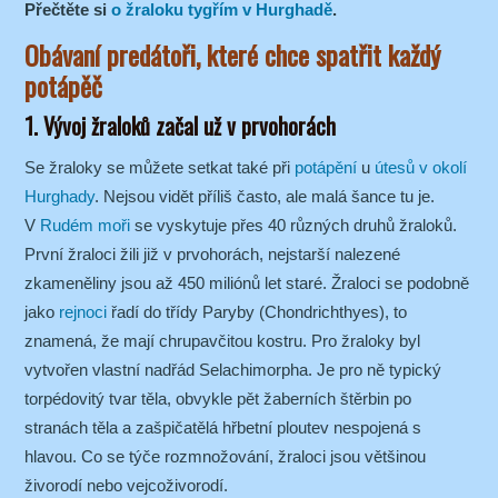
Přečtěte si
o žraloku tygřím v Hurghadě
.
Obávaní predátoři, které chce spatřit každý
potápěč
1. Vývoj žraloků začal už v prvohorách
Se žraloky se můžete setkat také při
potápění
u
útesů v okolí
Hurghady
. Nejsou vidět příliš často, ale malá šance tu je.
V
Rudém moři
se vyskytuje přes 40 různých druhů žraloků.
První žraloci žili již v prvohorách, nejstarší nalezené
zkameněliny jsou až 450 miliónů let staré. Žraloci se podobně
jako
rejnoci
řadí do třídy Paryby (Chondrichthyes), to
znamená, že mají chrupavčitou kostru. Pro žraloky byl
vytvořen vlastní nadřád Selachimorpha. Je pro ně typický
torpédovitý tvar těla, obvykle pět žaberních štěrbin po
stranách těla a zašpičatělá hřbetní ploutev nespojená s
hlavou. Co se týče rozmnožování, žraloci jsou většinou
živorodí nebo vejcoživorodí.