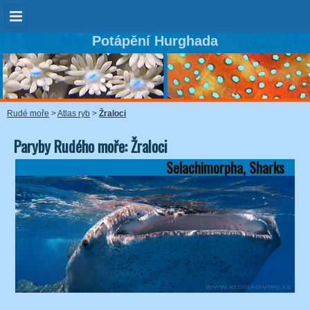
Potápění Hurghada
Rudé moře
>
Atlas ryb
>
Žraloci
Paryby Rudého moře: Žraloci
Selachimorpha, Sharks