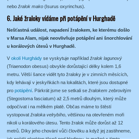
nebo
žralok mako
(Isurus oxyrinchus).
6. Jaké žraloky vídáme při potápění v Hurghadě
Nešťastná událost, napadení žralokem, ke kterému došlo
v Marsa Alam, nijak neovlivňuje potápění ani šnorchlování
u korálových útesů v Hurghadě.
V
okolí Hurghády
se vyskytuje například
žralok lagunový
(Triaenodon obesus) obvykle dorůstající délky kolem 1,6
metru. Větší šance vidět tyto žraloky je v zimních měsících,
kdy lehávají v jeskyňkách na lokalitách, které jsou dostupné
pro
potápění
. Párkrát jsme se setkali se
žralokem zebrovitým
(Stegostoma fasciatum) až 2,5 metrů dlouhým, který může
odpočívat i na mělkém platě. Občas máme to štěstí
vystopovat
žraloka velrybího
, většinou na otevřeném moři
nikoli u korálového útesu. Tento žralok může dorůst až 12
metrů. Díky jeho chování vůči člověku a když jej zastihneme,
jak pojídá plankton těsně pod hladinou, je možné s tímto