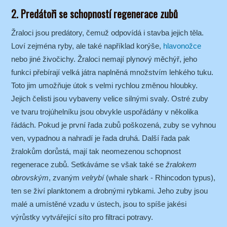
2. Predátoři se schopností regenerace zubů
Žraloci jsou predátory, čemuž odpovídá i stavba jejich těla.
Loví zejména ryby, ale také například korýše,
hlavonožce
nebo jiné živočichy. Žraloci nemají plynový měchýř, jeho
funkci přebírají velká játra naplněná množstvím lehkého tuku.
Toto jim umožňuje útok s velmi rychlou změnou hloubky.
Jejich čelisti jsou vybaveny velice silnými svaly. Ostré zuby
ve tvaru trojúhelníku jsou obvykle uspořádány v několika
řádách. Pokud je první řada zubů poškozená, zuby se vyhnou
ven, vypadnou a nahradí je řada druhá. Další řada pak
žralokům dorůstá, mají tak neomezenou schopnost
regenerace zubů. Setkáváme se však také se
žralokem
obrovským
, zvaným
velrybí
(whale shark - Rhincodon typus),
ten se živí planktonem a drobnými rybkami. Jeho zuby jsou
malé a umístěné vzadu v ústech, jsou to spíše jakési
výrůstky vytvářející síto pro filtraci potravy.