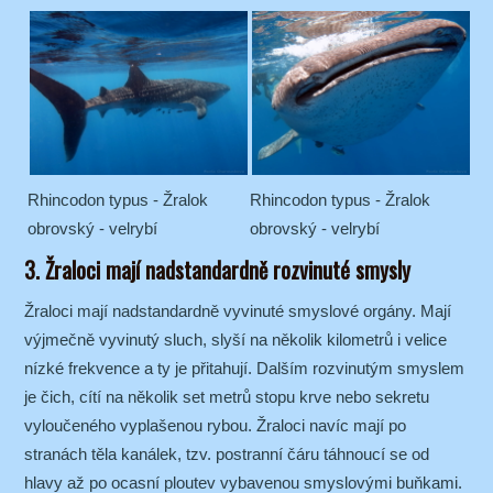
Rhincodon typus - Žralok
Rhincodon typus - Žralok
obrovský - velrybí
obrovský - velrybí
3. Žraloci mají nadstandardně rozvinuté smysly
Žraloci mají nadstandardně vyvinuté smyslové orgány. Mají
výjmečně vyvinutý sluch, slyší na několik kilometrů i velice
nízké frekvence a ty je přitahují. Dalším rozvinutým smyslem
je čich, cítí na několik set metrů stopu krve nebo sekretu
vyloučeného vyplašenou rybou. Žraloci navíc mají po
stranách těla kanálek, tzv. postranní čáru táhnoucí se od
hlavy až po ocasní ploutev vybavenou smyslovými buňkami.