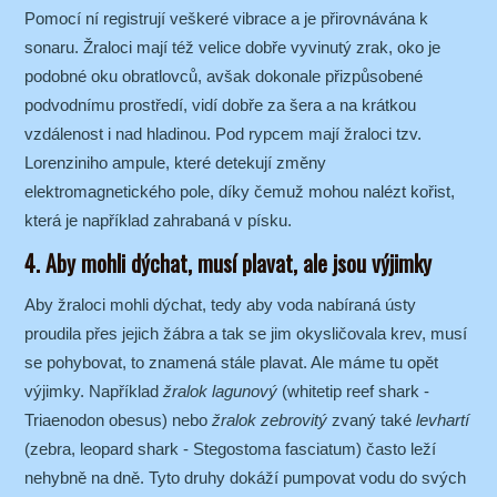
Pomocí ní registrují veškeré vibrace a je přirovnávána k
sonaru. Žraloci mají též velice dobře vyvinutý zrak, oko je
podobné oku obratlovců, avšak dokonale přizpůsobené
podvodnímu prostředí, vidí dobře za šera a na krátkou
vzdálenost i nad hladinou. Pod rypcem mají žraloci tzv.
Lorenziniho ampule, které detekují změny
elektromagnetického pole, díky čemuž mohou nalézt kořist,
která je například zahrabaná v písku.
4. Aby mohli dýchat, musí plavat, ale jsou výjimky
Aby žraloci mohli dýchat, tedy aby voda nabíraná ústy
proudila přes jejich žábra a tak se jim okysličovala krev, musí
se pohybovat, to znamená stále plavat. Ale máme tu opět
výjimky. Například
žralok lagunový
(whitetip reef shark -
Triaenodon obesus) nebo
žralok zebrovitý
zvaný také
levhartí
(zebra, leopard shark - Stegostoma fasciatum) často leží
nehybně na dně. Tyto druhy dokáží pumpovat vodu do svých