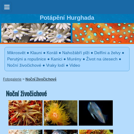
Potápění Hurghada
Mikrosvět
●
Klauni
●
Koráli
●
Nahožábří plži
●
Delfíni a želvy
●
Perutýni a ropušnice
●
Kanici
●
Murény
●
Život na útesech
●
Noční živočichové
●
Vraky lodí
●
Video
Fotogalerie
>
Noční živočichové
Noční živočichové