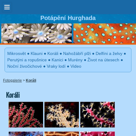
Potápění Hurghada
Mikrosvět
●
Klauni
●
Koráli
●
Nahožábří plži
●
Delfíni a želvy
●
Perutýni a ropušnice
●
Kanici
●
Murény
●
Život na útesech
●
Noční živočichové
●
Vraky lodí
●
Video
Fotogalerie
>
Koráli
Koráli