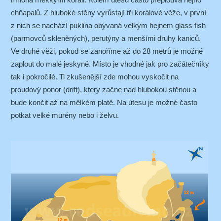
chňapalů. Z hluboké stěny vyrůstají tři korálové věže, v první
z nich se nachází puklina obývaná velkým hejnem glass fish
(parmovců skleněných), perutýny a menšími druhy kaniců.
Ve druhé věži, pokud se zanoříme až do 28 metrů je možné
zaplout do malé jeskyně. Místo je vhodné jak pro začátečníky
tak i pokročilé. Ti zkušenější zde mohou vyskočit na
proudový ponor (drift), který začne nad hlubokou stěnou a
bude končit až na mělkém platě. Na útesu je možné často
potkat velké murény nebo i želvu.