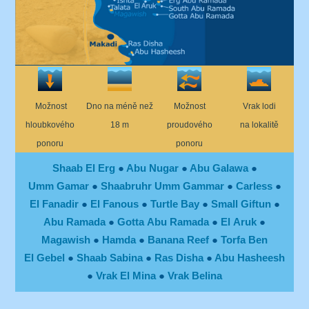
Možnost
Dno na méně než
Možnost
Vrak lodi
hloubkového
18 m
proudového
na lokalitě
ponoru
ponoru
Shaab El Erg
●
Abu Nugar
●
Abu Galawa
●
Umm Gamar
●
Shaabruhr Umm Gammar
●
Carless
●
El Fanadir
●
El Fanous
●
Turtle Bay
●
Small Giftun
●
Abu Ramada
●
Gotta Abu Ramada
●
El Aruk
●
Magawish
●
Hamda
●
Banana Reef
●
Torfa Ben
El Gebel
●
Shaab Sabina
●
Ras Disha
●
Abu Hasheesh
●
Vrak El Mina
●
Vrak Belina