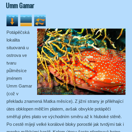
Umm Gamar
Potápěčská
lokalita
situovaná u
ostrova ve
tvaru
půlměsíce
jménem
Umm Gamar
(což v
překladu znamená Matka měsíce). Z jižní strany je přiléhající
útes obklopen mělčím platem, avšak obvykle potápěči
směřují přes plato ve východním směru až k hluboké stěně.
Po cestě míjejí velké korálové bloky porostlé jak tvrdými tak i
mnoha měkkými koráli. Kolem útesu často přeplouvá hejno