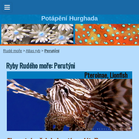
Potápění Hurghada
Rudé moře
>
Atlas ryb
>
Perutýni
Ryby Rudého moře: Perutýni
Pteroinae, Lionfish