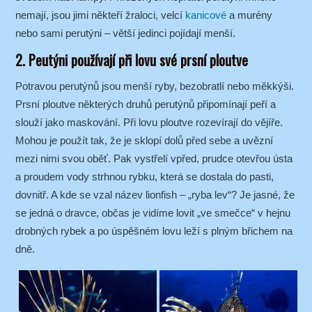
nemají, jsou jimi někteří žraloci, velcí
kanicové
a murény
nebo sami perutýni – větší jedinci pojídají menší.
2. Peutýni používají při lovu své prsní ploutve
Potravou perutýnů jsou menší ryby, bezobratlí nebo měkkýši.
Prsní ploutve některých druhů perutýnů připomínají peří a
slouží jako maskování. Při lovu ploutve rozevírají do vějíře.
Mohou je použít tak, že je sklopí dolů před sebe a uvězní
mezi nimi svou oběť. Pak vystřelí vpřed, prudce otevřou ústa
a proudem vody strhnou rybku, která se dostala do pasti,
dovnitř. A kde se vzal název lionfish – „ryba lev“? Je jasné, že
se jedná o dravce, občas je vidíme lovit „ve smečce“ v hejnu
drobných rybek a po úspěšném lovu leží s plným břichem na
dně.