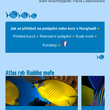
Autor textu/fotografií: Pavla Charousková
Jak se přihlásit na potápění nebo kurz v Hurghadě
●
Přehled kurzů
●
Rekreační potápění
●
Rudé moře
●
Kontakty
●
Atlas ryb Rudého moře