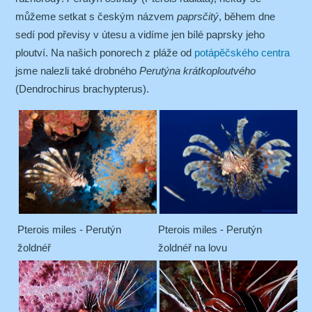
můžeme setkat s českým názvem
paprsčitý
, během dne
sedí pod převisy v útesu a vidíme jen bílé paprsky jeho
ploutví. Na našich ponorech z pláže od
potápěčského centra
jsme nalezli také drobného
Perutýna krátkoploutvého
(Dendrochirus brachypterus).
Pterois miles - Perutýn
Pterois miles - Perutýn
žoldnéř
žoldnéř na lovu