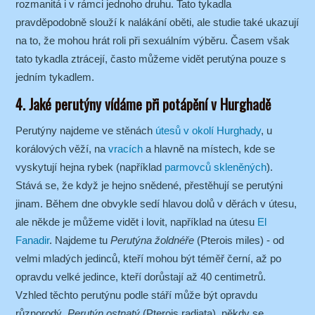
rozmanitá i v rámci jednoho druhu. Tato tykadla
pravděpodobně slouží k nalákání oběti, ale studie také ukazují
na to, že mohou hrát roli při sexuálním výběru. Časem však
tato tykadla ztrácejí, často můžeme vidět perutýna pouze s
jedním tykadlem.
4. Jaké perutýny vídáme při potápění v Hurghadě
Perutýny najdeme ve stěnách
útesů v okolí Hurghady
, u
korálových věží, na
vracích
a hlavně na místech, kde se
vyskytují hejna rybek (například
parmovců skleněných
).
Stává se, že když je hejno snědené, přestěhují se perutýni
jinam. Během dne obvykle sedí hlavou dolů v děrách v útesu,
ale někde je můžeme vidět i lovit, například na útesu
El
Fanadir
. Najdeme tu
Perutýna žoldnéře
(Pterois miles) - od
velmi mladých jedinců, kteří mohou být téměř černí, až po
opravdu velké jedince, kteří dorůstají až 40 centimetrů.
Vzhled těchto perutýnu podle stáří může být opravdu
různorodý.
Perutýn ostnatý
(Pterois radiata), někdy se