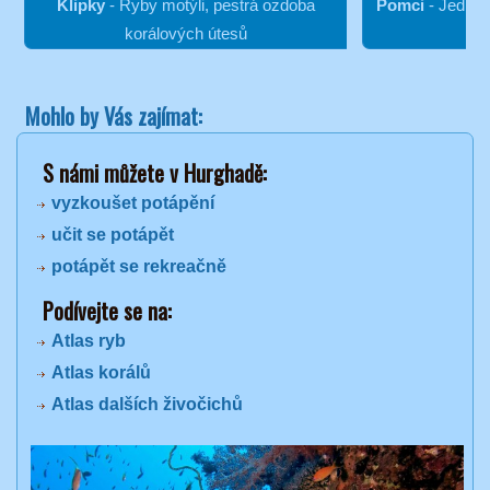
Klipky
- Ryby motýli, pestrá ozdoba
Pomci
- Jedni z
korálových útesů
Mohlo by Vás zajímat:
S námi můžete v Hurghadě:
vyzkoušet potápění
učit se potápět
potápět se rekreačně
Podívejte se na:
Atlas ryb
Atlas korálů
Atlas dalších živočichů