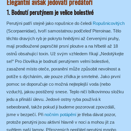
Elegantní avšak jedovatí predátoři
1. Bodnutí perutýnem je velice bolestivé
Perutýni patří stejně jako ropušnice do čeledi
Ropušnicovitých
(Scorpaenidae), tvoří samostatnou podčeleď Pteroinae. Tělo
těchto dravých ryb je pokryto hnědými až červenými pruhy,
mají prodloužené paprsčité prsní ploutve a na hřbetě až 18
ostnů obsahující toxin. Už svým vzhledem říkají „Nedotýkejte
se!“ Pro člověka je bodnutí perutýnem velmi bolestivé,
zasažené místo oteče, poranění může způsobit nevolnost a
potíže s dýcháním, ale pouze zřídka je smrtelné. Jako první
pomoc se doporučuje co možná nejteplejší voda (nebo
vzduch), jakou postižený snese. Teplo ničí bílkovinnou složku
jedu a přináší úlevu. Jedové ostny ryba používá k
sebeobraně, takže pokud ji budeme pozorovat zpovzdálí,
jsme v bezpečí. Při
nočním potápění
je třeba dávat pozor,
protože perutýni jsou aktivní hlavně v noci a mohou jít za
světlem naší lampy. Přirozených nepřátel perutýni mnoho