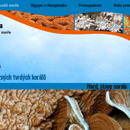
udé moře
Egypt a Hurghada
Fotogalerie
Kdo jsm
a
o moře
ů
zných tvrdých korálů
Hard, stony corals