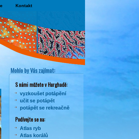
e
Kontakt
Mohlo by Vás zajímat:
S námi můžete v Hurghadě:
vyzkoušet potápění
učit se potápět
potápět se rekreačně
Podívejte se na:
Atlas ryb
Atlas korálů