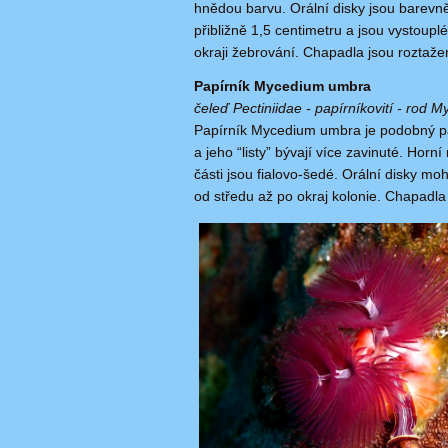
hnědou barvu. Orální disky jsou barevně
přibližně 1,5 centimetru a jsou vystoup
okraji žebrování. Chapadla jsou roztaže
Papírník Mycedium umbra
čeleď Pectiniidae - papírníkovití - rod 
Papírník Mycedium umbra je podobný pa
a jeho “listy” bývají více zavinuté. Horn
části jsou fialovo-šedé. Orální disky mo
od středu až po okraj kolonie. Chapadla