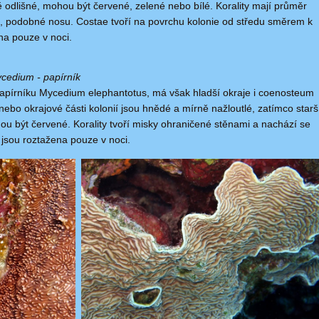
 odlišné, mohou být červené, zelené nebo bílé. Korality mají průměr
lé, podobné nosu. Costae tvoří na povrchu kolonie od středu směrem k
na pouze v noci.
Mycedium - papírník
pírníku Mycedium elephantotus, má však hladší okraje i coenosteum
í nebo okrajové části kolonií jsou hnědé a mírně nažloutlé, zatímco starš
hou být červené. Korality tvoří misky ohraničené stěnami a nachází se
 jsou roztažena pouze v noci.