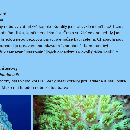
vitá
na
hy nebo vytváří nízké kupole. Korality jsou obvykle menší než 1 cm a
orálního disku, končí nedaleko úst. Často se živí ve dne, tehdy jsou
 hnědou nebo béžovou barvu, ale může být i zelená. Chapadla jsou
 chapadel je upraveno na takzvaná “zametací”. Ta mohou být
í k zamezení usazování jiných organizmů v okolí (válka korálů o
k útesový
- houbovník
oby masivního korálu. Stěny mezi korality jsou sdílené a mají ostré
. Může mít hnědou nebo žlutou barvu.