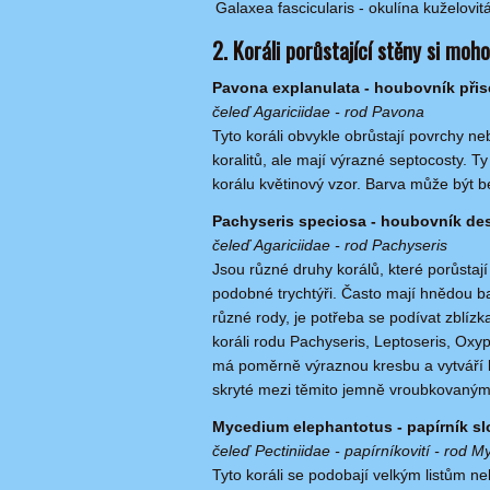
Galaxea fascicularis - okulína kuželovit
2. Koráli porůstající stěny si mo
Pavona explanulata - houbovník přis
čeleď Agariciidae - rod Pavona
Tyto koráli obvykle obrůstají povrchy ne
koralitů, ale mají výrazné septocosty. Ty
korálu květinový vzor. Barva může být 
Pachyseris speciosa - houbovník de
čeleď Agariciidae - rod Pachyseris
Jsou různé druhy korálů, které porůstají
podobné trychtýři. Často mají hnědou bar
různé rody, je potřeba se podívat zblíz
koráli rodu Pachyseris, Leptoseris, Ox
má poměrně výraznou kresbu a vytváří k
skryté mezi těmito jemně vroubkovaným
Mycedium elephantotus - papírník sl
čeleď Pectiniidae - papírníkovití - rod 
Tyto koráli se podobají velkým listům n