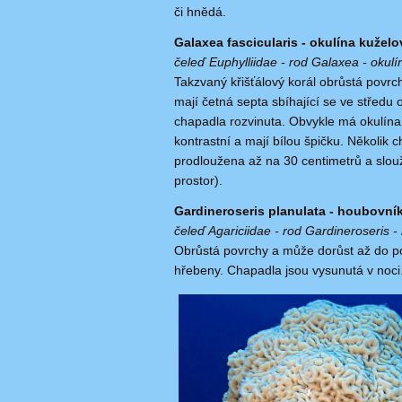
či hnědá.
Galaxea fascicularis - okulína kuželo
čeleď Euphylliidae - rod Galaxea - okulí
Takzvaný křišťálový korál obrůstá povrc
mají četná septa sbíhající se ve středu 
chapadla rozvinuta. Obvykle má okulína
kontrastní a mají bílou špičku. Několik
prodloužena až na 30 centimetrů a slouž
prostor).
Gardineroseris planulata - houbovní
čeleď Agariciidae - rod Gardineroseris 
Obrůstá povrchy a může dorůst až do pod
hřebeny. Chapadla jsou vysunutá v noci