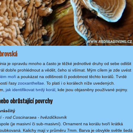
obrovská
inia
je opravdu mnoho a často je těžké jednotlivé druhy od sebe odlišit
orál dobře prohlédnout a vědět, čeho si všímat. Mým cílem je zde uvést
ém moři
a poukázat na odlišnosti či podobnost těchto korálů. Tvrdé
hostí řasy
zooxanthellae
. To platí i o korálech níže uvedených.
om,
jak identifikovat tvrdý korál
, kde jsou objasněny používané pojmy.
 nebo obrůstající povrchy
vrásčitý
tí - rod Coscinaraea - hvězdičkovník
pole (je masivní či sub-masivní). Ornament na korálu tvoří krátká
oubkovaná. Kalichy mají v průměru 7mm. Barva je obvykle světle šedá