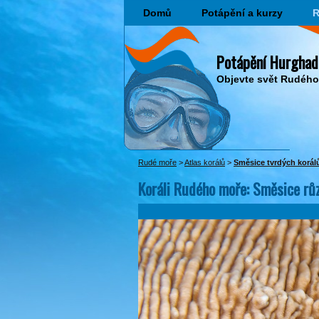
Domů
Potápění a kurzy
R
Potápění Hurghad
Objevte svět Rudéh
Rudé moře
>
Atlas korálů
>
Směsice tvrdých korál
Koráli Rudého moře: Směsice rů