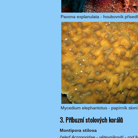
Pavona explanulata - houbovník přised
Mycedium elephantotus - papírník sloní
3. Příbuzní stolových korálů
Montipora stilosa
čeleď Acroporidae - větevníkovití - rod 