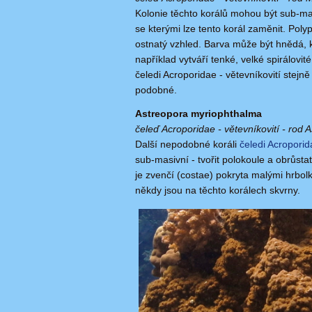
Kolonie těchto korálů mohou být sub-ma
se kterými lze tento korál zaměnit. Pol
ostnatý vzhled. Barva může být hnědá,
například vytváří tenké, velké spirálovité
čeledi Acroporidae - větevníkovití stejn
podobné.
Astreopora myriophthalma
čeleď Acroporidae - větevníkovití - rod 
Další nepodobné koráli
čeledi Acroporid
sub-masivní - tvořit polokoule a obrůsta
je zvenčí (costae) pokryta malými hrbo
někdy jsou na těchto korálech skvrny.