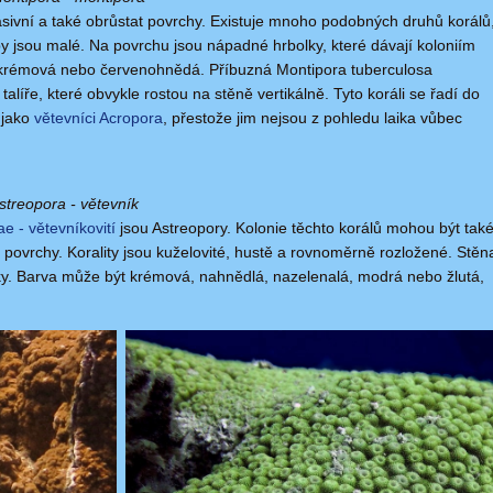
sivní a také obrůstat povrchy. Existuje mnoho podobných druhů korálů
ypy jsou malé. Na povrchu jsou nápadné hrbolky, které dávají koloniím
 krémová nebo červenohnědá. Příbuzná Montipora tuberculosa
 talíře, které obvykle rostou na stěně vertikálně. Tyto koráli se řadí do
ě jako
větevníci Acropora
, přestože jim nejsou z pohledu laika vůbec
Astreopora - větevník
ae - větevníkovití
jsou Astreopory. Kolonie těchto korálů mohou být tak
t povrchy. Korality jsou kuželovité, hustě a rovnoměrně rozložené. Stěn
lky. Barva může být krémová, nahnědlá, nazelenalá, modrá nebo žlutá,