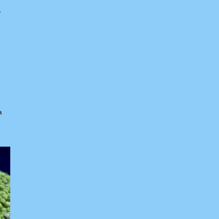
,
é
a