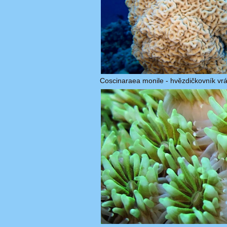
Coscinaraea monile - hvězdičkovník vrá