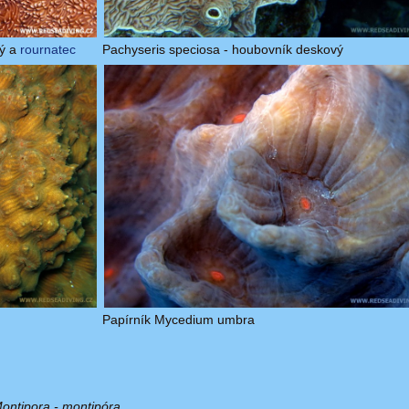
lý a
rournatec
Pachyseris speciosa - houbovník deskový
Papírník Mycedium umbra
Montipora - montipóra