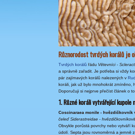
Různorodost tvrdých korálů je 
Tvrdých korálů
řádu
Větevníci - Scleract
a správně zařadit. Je potřeba si vždy k
pár zajímavých korálů nalezených v
Rud
koráli, jak už bylo mnohokrát zmíněno, 
Doporučuji si nejprve přečíst článek o t
1. Různé koráli vytvářející kupole
Coscinaraea monile - hvězdičkovník 
čeleď Siderastreidae - hvězdičkovníkovi
Obvykle porůstá povrchy nebo vytváří ku
údolí. Septa jsou rovnoměrná a jemně z