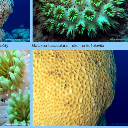
sčitý
Galaxea fascicularis - okulína kuželovitá