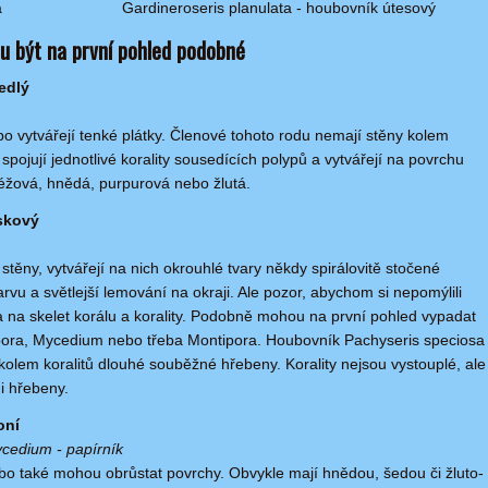
á
Gardineroseris planulata - houbovník útesový
hou být na první pohled podobné
edlý
bo vytvářejí tenké plátky. Členové tohoto rodu nemají stěny kolem
 spojují jednotlivé korality sousedících polypů a vytvářejí na povrchu
béžová, hnědá, purpurová nebo žlutá.
skový
 stěny, vytvářejí na nich okrouhlé tvary někdy spirálovitě stočené
vu a světlejší lemování na okraji. Ale pozor, abychom si nepomýlili
ka na skelet korálu a korality. Podobně mohou na první pohled vypadat
ypora, Mycedium nebo třeba Montipora. Houbovník Pachyseris speciosa
olem koralitů dlouhé souběžné hřebeny. Korality nejsou vystouplé, ale
i hřebeny.
oní
Mycedium - papírník
ebo také mohou obrůstat povrchy. Obvykle mají hnědou, šedou či žluto-